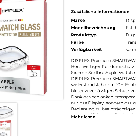
Zusätzliche Informationen
Marke
Disp
Modellbezeichnung
Full
Produkttyp
Disp
Farbe
Tran
Verfügbarkeit
sofo
DISPLEX Premium SMARTWAT
Hochwertiger Rundumschutz f
Sichern Sie Ihre Apple Watch 
DISPLEX Premium SMARTWATC
widerstandsfähigem 10H-Echtgl
bietet zuverlässigen Schutz vo
Dank des schlanken, transpar
nur das Display, sondern das 
Bedienung zu beeinträchtigen.
IP68-Zertifizierung, die die Uh
Mehr lesen
sportliche Aktivitäten, Outdo
Eine High-Tech-Anti-Fingerpr
erleichtert die Reinigung, wäh