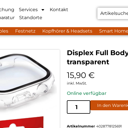
chung
Services
Kontakt
aratur
Standorte
bles
Festnetz
Kopfhörer & Headsets
Smart Hom
Displex Full Bo
transparent
15,90
€
inkl. MwSt.
Online verfügbar
In den Waren
Artikelnummer
4028778125691