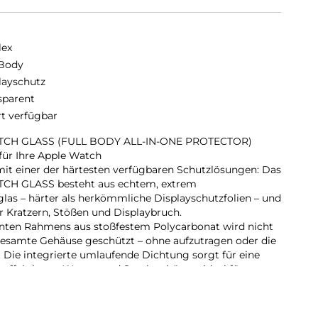
lex
 Body
layschutz
sparent
rt verfügbar
CH GLASS (FULL BODY ALL-IN-ONE PROTECTOR)
ür Ihre Apple Watch
mit einer der härtesten verfügbaren Schutzlösungen: Das
H GLASS besteht aus echtem, extrem
as – härter als herkömmliche Displayschutzfolien – und
r Kratzern, Stößen und Displaybruch.
enten Rahmens aus stoßfestem Polycarbonat wird nicht
gesamte Gehäuse geschützt – ohne aufzutragen oder die
 Die integrierte umlaufende Dichtung sorgt für eine
r effektiv vor Wasser und Staub schützt – ideal für
or-Einsätze und den täglichen Gebrauch.
int-Beschichtung reduziert Fingerabdrücke und
rend die reaktionsschnelle Touch- und Button-