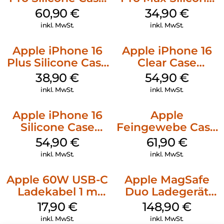
MagSafe Stone
Case MagSafe
60,90
€
34,90
€
Gray
Denim
inkl. MwSt.
inkl. MwSt.
Apple iPhone 16
Apple iPhone 16
Plus Silicone Case
Clear Case
MagSafe Denim
MagSafe
38,90
€
54,90
€
Transparent
inkl. MwSt.
inkl. MwSt.
Apple iPhone 16
Apple
Silicone Case
Feingewebe Case
MagSafe Black
iPhone 15 Pro
54,90
€
61,90
€
MagSafe Schwarz
inkl. MwSt.
inkl. MwSt.
Apple 60W USB-C
Apple MagSafe
Ladekabel 1 m
Duo Ladegerät
Weiß
Weiß
17,90
€
148,90
€
inkl. MwSt.
inkl. MwSt.