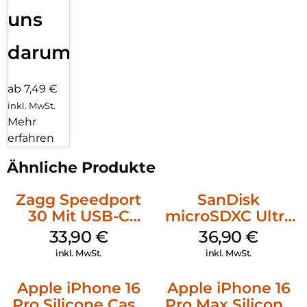
uns
darum!
ab 7,49 €
inkl. MwSt.
Mehr
erfahren
Ähnliche Produkte
Zagg Speedport
SanDisk
30 Mit USB-C
microSDXC Ultra
Kabel Weiß
128 GB + Adapter
33,90
€
36,90
€
Mobile
inkl. MwSt.
inkl. MwSt.
Apple iPhone 16
Apple iPhone 16
Pro Silicone Case
Pro Max Silicone