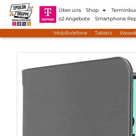
Über uns
Shop
Terminbu
o2 Angebote
Smartphone Rep
Mobiltelefone
Tablets
Weara