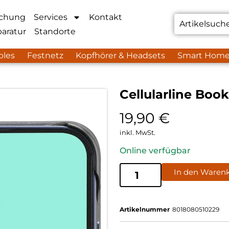
chung
Services
Kontakt
aratur
Standorte
bles
Festnetz
Kopfhörer & Headsets
Smart Hom
Cellularline Boo
19,90
€
inkl. MwSt.
Online verfügbar
In den Waren
Artikelnummer
8018080510229