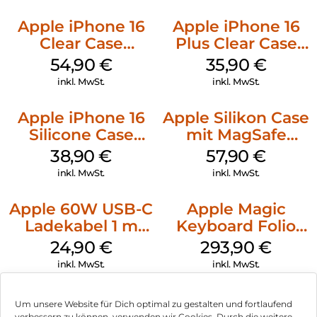
Apple iPhone 16
Apple iPhone 16
Clear Case
Plus Clear Case
MagSafe
MagSafe
54,90
€
35,90
€
Transparent
Transparent
inkl. MwSt.
inkl. MwSt.
Apple iPhone 16
Apple Silikon Case
Silicone Case
mit MagSafe
MagSafe
iPhone 14 Pro
38,90
€
57,90
€
Ultramarine
(PRODUCT)RED
inkl. MwSt.
inkl. MwSt.
Apple 60W USB-C
Apple Magic
Ladekabel 1 m
Keyboard Folio
Weiß
iPad 10.9″ (10.Gen.)
24,90
€
293,90
€
Weiß
inkl. MwSt.
inkl. MwSt.
Um unsere Website für Dich optimal zu gestalten und fortlaufend
verbessern zu können, verwenden wir Cookies. Durch die weitere