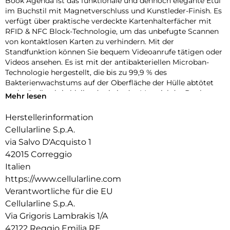
Book Agenda ist das funktionale und dennoch elegante Etui
im Buchstil mit Magnetverschluss und Kunstleder-Finish. Es
verfügt über praktische verdeckte Kartenhalterfächer mit
RFID & NFC Block-Technologie, um das unbefugte Scannen
von kontaktlosen Karten zu verhindern. Mit der
Standfunktion können Sie bequem Videoanrufe tätigen oder
Videos ansehen. Es ist mit der antibakteriellen Microban-
Technologie hergestellt, die bis zu 99,9 % des
Bakterienwachstums auf der Oberfläche der Hülle abtötet
und ständig aktiv bleibt, da sie in das Material der Book
Mehr lesen
Agenda-Hülle integriert ist.
Herstellerinformation
Cellularline S.p.A.
via Salvo D'Acquisto 1
42015 Correggio
Italien
https://www.cellularline.com
Verantwortliche für die EU
Cellularline S.p.A.
Via Grigoris Lambrakis 1/A
42122 Reggio Emilia RE