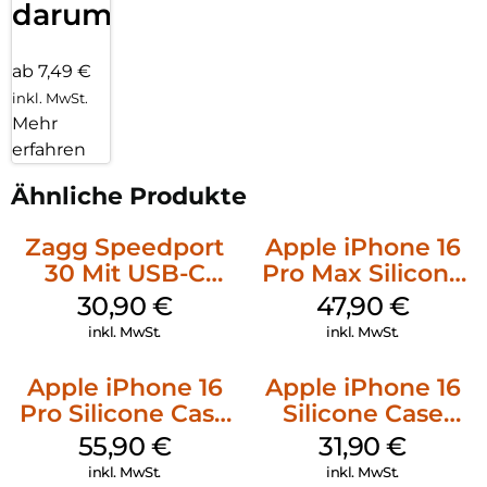
darum!
ab 7,49 €
inkl. MwSt.
Mehr
erfahren
Ähnliche Produkte
Zagg Speedport
Apple iPhone 16
30 Mit USB-C
Pro Max Silicone
Kabel Weiß
Case MagSafe
30,90
€
47,90
€
Black
inkl. MwSt.
inkl. MwSt.
Apple iPhone 16
Apple iPhone 16
Pro Silicone Case
Silicone Case
MagSafe Stone
MagSafe Fuchsia
55,90
€
31,90
€
Gray
inkl. MwSt.
inkl. MwSt.