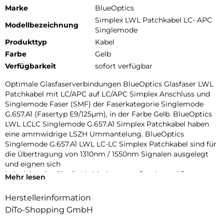
Marke
BlueOptics
Simplex LWL Patchkabel LC- APC
Modellbezeichnung
Singlemode
Produkttyp
Kabel
Farbe
Gelb
Verfügbarkeit
sofort verfügbar
Optimale Glasfaserverbindungen BlueOptics Glasfaser LWL
Patchkabel mit LC/APC auf LC/APC Simplex Anschluss und
Singlemode Faser (SMF) der Faserkategorie Singlemode
G.657.A1 (Fasertyp E9/125µm), in der Farbe Gelb. BlueOptics
LWL LCLC Singlemode G.657.A1 Simplex Patchkabel haben
eine ammwidrige LSZH Ummantelung. BlueOptics
Singlemode G.657.A1 LWL LC-LC Simplex Patchkabel sind für
die Übertragung von 1310nm / 1550nm Signalen ausgelegt
und eignen sich
beispielsweise für die Verbindung von Patchpanel Ports
Mehr lesen
untereinander oder dem damit verbundenen Anschluss von
optischen Transceivern. Beste Dämpfungswerte BlueOptics
Herstellerinformation
Singlemode G.657.A1 LWL LC-LC Simplex Patchkabel haben
DiTo-Shopping GmbH
einen Dämpfungswert von 0,4dB pro Kilometer, eine
geringe Eingangsdämpfung (Input Loss) und eine hohe