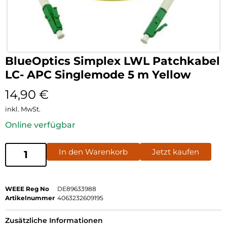
BlueOptics Simplex LWL Patchkabel
LC- APC Singlemode 5 m Yellow
14,90
€
inkl. MwSt.
Online verfügbar
In den Warenkorb
Jetzt kaufen
WEEE Reg No
DE89633988
Artikelnummer
4063232609195
Zusätzliche Informationen