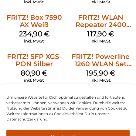
Weiß
inkl. MwSt.
inkl. MwSt.
FRITZ! Box 7590
FRITZ! WLAN
AX Weiß
Repeater 2400
Weiß
234,90
€
117,90
€
inkl. MwSt.
inkl. MwSt.
FRITZ! SFP XGS-
FRITZ! Powerline
PON Silber
1260 WLAN Set
Weiß
80,90
€
195,90
€
inkl. MwSt.
inkl. MwSt.
Um unsere Website für Dich optimal zu gestalten und fortlaufend
verbessern zu können, verwenden wir Cookies. Durch die weitere
Nutzung der Website stimmst Du der Verwendung von Cookies zu.
Impressum
Weitere Informationen zu Cookies erhältst Du in unserer
Datenschutzerklärung.
AGB
Datenschutz