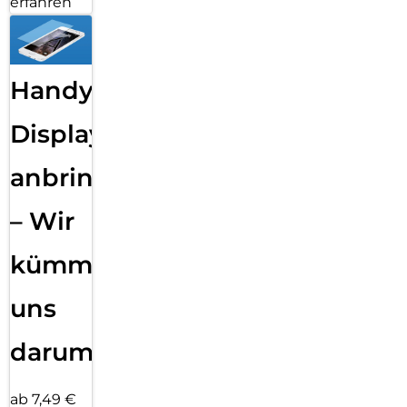
erfahren
Handy
Displayfolie
anbringen
– Wir
kümmern
uns
darum!
ab 7,49 €