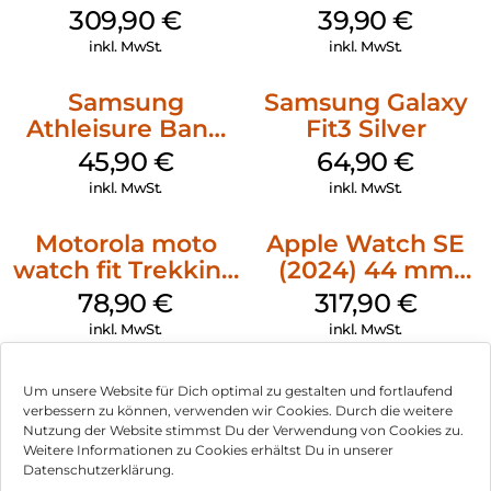
Silver
M/L Galaxy
309,90
€
39,90
€
Watch7 Silver
inkl. MwSt.
inkl. MwSt.
Samsung
Samsung Galaxy
Athleisure Band
Fit3 Silver
S/M Galaxy
45,90
€
64,90
€
Watch7 Cream
inkl. MwSt.
inkl. MwSt.
Motorola moto
Apple Watch SE
watch fit Trekking
(2024) 44 mm
Green
GPS + Cellular
78,90
€
317,90
€
(Sportarmband
inkl. MwSt.
inkl. MwSt.
Mitternacht M/L)
Mitternacht
Um unsere Website für Dich optimal zu gestalten und fortlaufend
verbessern zu können, verwenden wir Cookies. Durch die weitere
Nutzung der Website stimmst Du der Verwendung von Cookies zu.
Impressum
Weitere Informationen zu Cookies erhältst Du in unserer
Datenschutzerklärung.
AGB