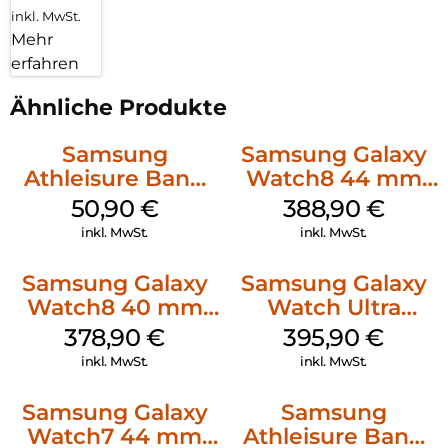
inkl. MwSt.
Mehr
erfahren
Ähnliche Produkte
Samsung
Samsung Galaxy
Athleisure Band
Watch8 44 mm
(M/L) Galaxy
Graphite
50,90
€
388,90
€
Watch8/Watch8
inkl. MwSt.
inkl. MwSt.
Classic Green
Samsung Galaxy
Samsung Galaxy
Watch8 40 mm
Watch Ultra
Graphite
Titanium White
378,90
€
395,90
€
inkl. MwSt.
inkl. MwSt.
Samsung Galaxy
Samsung
Watch7 44 mm
Athleisure Band