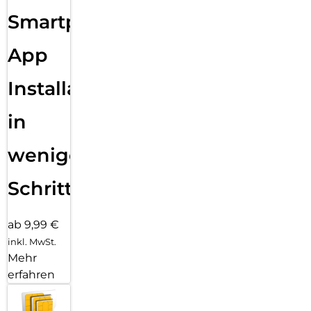
Sende eine Textnachricht, ruf jemanden an, lade Musik und
Smartphone
Podcasts und kontaktiere den Notruf – alles ohne dein
iPhone. Und jetzt bist du mit schnellem 5G unterwegs noch
besser verbunden.
App
Installation
in
wenigen
Schritten
ab 9,99 €
inkl. MwSt.
Mehr
erfahren