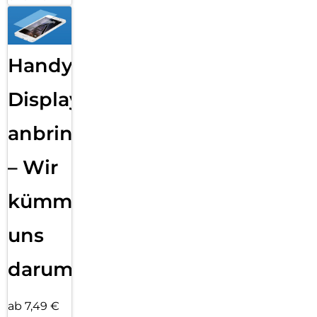
Handy
Displayfolie
anbringen
– Wir
kümmern
uns
darum!
ab 7,49 €