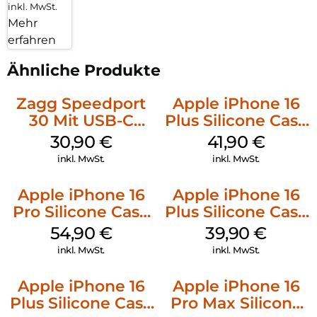
inkl. MwSt.
Mehr
erfahren
Ähnliche Produkte
Zagg Speedport
Apple iPhone 16
30 Mit USB-C
Plus Silicone Case
Kabel Weiß
MagSafe Stone
30,90
€
41,90
€
Gray
inkl. MwSt.
inkl. MwSt.
Apple iPhone 16
Apple iPhone 16
Pro Silicone Case
Plus Silicone Case
MagSafe Black
MagSafe Plum
54,90
€
39,90
€
inkl. MwSt.
inkl. MwSt.
Apple iPhone 16
Apple iPhone 16
Plus Silicone Case
Pro Max Silicone