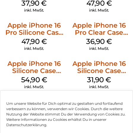
MagSafe Lake
Case MagSafe
37,90
€
47,90
€
Green
Black
inkl. MwSt.
inkl. MwSt.
Apple iPhone 16
Apple iPhone 16
Pro Silicone Case
Pro Clear Case
MagSafe Denim
MagSafe
47,90
€
36,90
€
Transparent
inkl. MwSt.
inkl. MwSt.
Apple iPhone 16
Apple iPhone 16
Silicone Case
Silicone Case
MagSafe Lake
MagSafe Fuchsia
54,90
€
31,90
€
Green
inkl. MwSt.
inkl. MwSt.
Um unsere Website für Dich optimal zu gestalten und fortlaufend
verbessern zu können, verwenden wir Cookies. Durch die weitere
Nutzung der Website stimmst Du der Verwendung von Cookies zu.
Impressum
Weitere Informationen zu Cookies erhältst Du in unserer
Datenschutzerklärung.
AGB