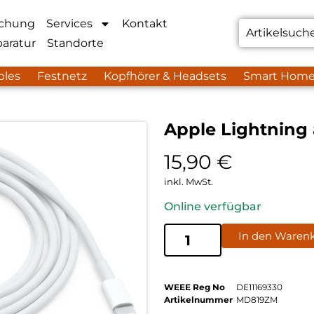
chung
Services
Kontakt
aratur
Standorte
bles
Festnetz
Kopfhörer & Headsets
Smart Hom
Apple Lightning
15,90
€
inkl. MwSt.
Online verfügbar
In den Waren
WEEE Reg No
DE11169330
Artikelnummer
MD819ZM