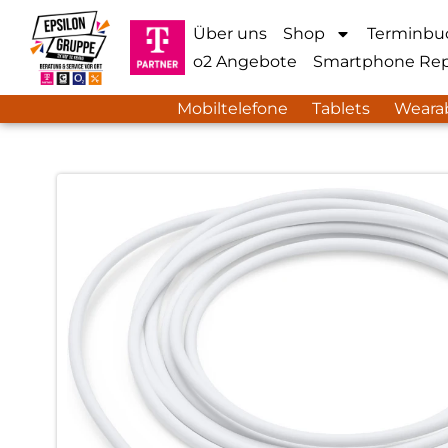
Über uns
Shop
Terminbu
o2 Angebote
Smartphone Rep
Mobiltelefone
Tablets
Weara