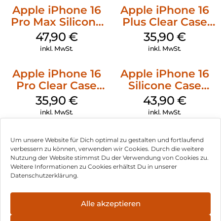
Apple iPhone 16
Apple iPhone 16
Pro Max Silicone
Plus Clear Case
Case MagSafe
MagSafe
47,90
€
35,90
€
Black
Transparent
inkl. MwSt.
inkl. MwSt.
Apple iPhone 16
Apple iPhone 16
Pro Clear Case
Silicone Case
MagSafe
MagSafe Plum
35,90
€
43,90
€
Transparent
inkl. MwSt.
inkl. MwSt.
Um unsere Website für Dich optimal zu gestalten und fortlaufend
verbessern zu können, verwenden wir Cookies. Durch die weitere
Nutzung der Website stimmst Du der Verwendung von Cookies zu.
Impressum
Weitere Informationen zu Cookies erhältst Du in unserer
Datenschutzerklärung.
AGB
Datenschutz
Alle akzeptieren
Vertrag widerrufen