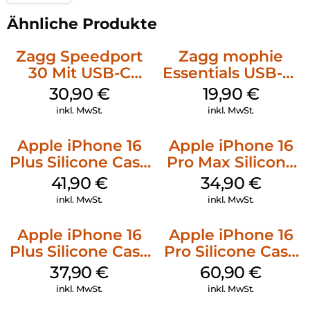
Ähnliche Produkte
Zagg Speedport
Zagg mophie
30 Mit USB-C
Essentials USB-C-
Kabel Weiß
20W Charger PD
30,90
€
19,90
€
Weiß
inkl. MwSt.
inkl. MwSt.
Apple iPhone 16
Apple iPhone 16
Plus Silicone Case
Pro Max Silicone
MagSafe Stone
Case MagSafe
41,90
€
34,90
€
Gray
Denim
inkl. MwSt.
inkl. MwSt.
Apple iPhone 16
Apple iPhone 16
Plus Silicone Case
Pro Silicone Case
MagSafe Lake
MagSafe Stone
37,90
€
60,90
€
Green
Gray
inkl. MwSt.
inkl. MwSt.