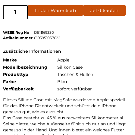
In den Warenkorb
Jetzt kaufen
WEEE Reg No
DE11169330
Artikelnummer
0195951037622
Zusätzliche Informationen
Marke
Apple
Modellbezeichnung
Silikon Case
Produkttyp
Taschen & Hüllen
Farbe
Blau
Verfügbarkeit
sofort verfügbar
Dieses Silikon Case mit MagSafe wurde von Apple speziell
für das iPhone 17e entwickelt und schützt dein iPhone
genauso gut, wie es aussieht.
Das Case besteht zu 45 % aus recyceltem Silikon­material.
Seine glatte, weiche Außenseite fühlt sich gut an und liegt
genauso in der Hand. Und innen bietet ein weiches Futter