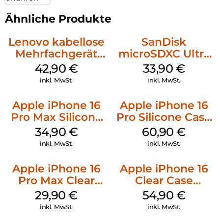
Ähnliche Produkte
Lenovo kabellose
SanDisk
Mehrfachgerät
microSDXC Ultra
Luna Grey
128 GB + Adapter
42,90
€
33,90
€
Mobile
inkl. MwSt.
inkl. MwSt.
Apple iPhone 16
Apple iPhone 16
Pro Max Silicone
Pro Silicone Case
Case MagSafe
MagSafe Stone
34,90
€
60,90
€
Denim
Gray
inkl. MwSt.
inkl. MwSt.
Apple iPhone 16
Apple iPhone 16
Pro Max Clear
Clear Case
Case MagSafe
MagSafe
29,90
€
54,90
€
Transparent
Transparent
inkl. MwSt.
inkl. MwSt.