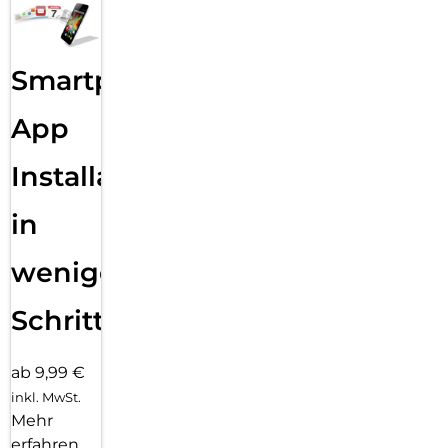
Smartphone
App
Installation
in
wenigen
Schritten
ab 9,99 €
inkl. MwSt.
Mehr
erfahren