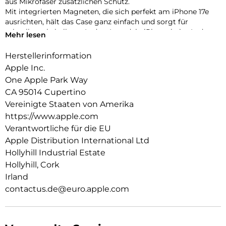
aus Mikro­faser zusätzlichen Schutz.
Mit integrierten Magneten, die sich perfekt am iPhone 17e
ausrichten, hält das Case ganz einfach und sorgt für
schnelleres kabelloses Laden. Lass dein iPhone beim Laden
Mehr lesen
einfach im Case und docke dein MagSafe Ladegerät an oder
leg es auf dein Qi2 zertifiziertes Ladegerät.
Herstellerinformation
Wie jedes von Apple entwickelte Case durchläuft es im Laufe
Apple Inc.
des Design‑ und Fertigungs­prozesses Tausende von
One Apple Park Way
Teststunden. Deshalb sieht es nicht nur großartig aus,
CA 95014 Cupertino
sondern ist auch dafür gemacht, dein iPhone vor Kratzern
und bei Stürzen zu schützen.
Vereinigte Staaten von Amerika
https://www.apple.com
Verantwortliche für die EU
Apple Distribution International Ltd
Hollyhill Industrial Estate
Hollyhill, Cork
Irland
contactus.de@euro.apple.com