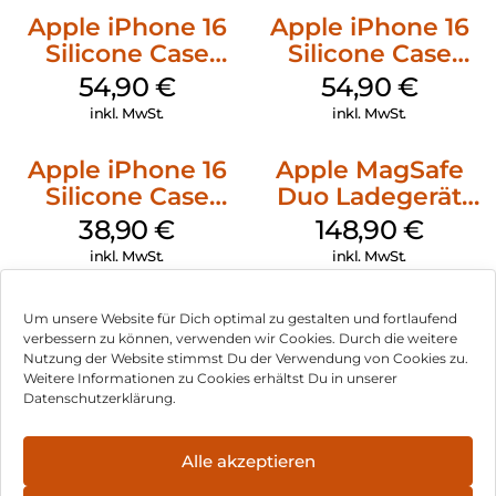
Apple iPhone 16
Apple iPhone 16
Silicone Case
Silicone Case
MagSafe Black
MagSafe Lake
54,90
€
54,90
€
Green
inkl. MwSt.
inkl. MwSt.
Apple iPhone 16
Apple MagSafe
Silicone Case
Duo Ladegerät
MagSafe
Weiß
38,90
€
148,90
€
Ultramarine
inkl. MwSt.
inkl. MwSt.
Um unsere Website für Dich optimal zu gestalten und fortlaufend
verbessern zu können, verwenden wir Cookies. Durch die weitere
Nutzung der Website stimmst Du der Verwendung von Cookies zu.
Impressum
Weitere Informationen zu Cookies erhältst Du in unserer
Datenschutzerklärung.
AGB
Datenschutz
Alle akzeptieren