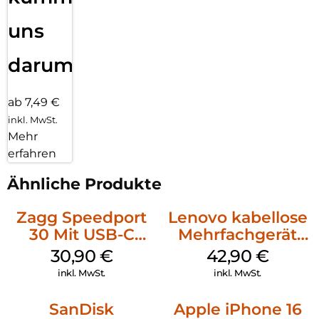
uns
darum!
ab 7,49 €
inkl. MwSt.
Mehr
erfahren
Ähnliche Produkte
Zagg Speedport
Lenovo kabellose
30 Mit USB-C
Mehrfachgerät
Kabel Weiß
Luna Grey
30,90
€
42,90
€
inkl. MwSt.
inkl. MwSt.
SanDisk
Apple iPhone 16