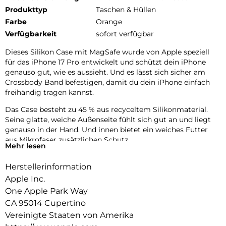
Produkttyp
Taschen & Hüllen
Farbe
Orange
Verfügbarkeit
sofort verfügbar
Dieses Silikon Case mit MagSafe wurde von Apple speziell
für das iPhone 17 Pro entwickelt und schützt dein iPhone
genauso gut, wie es aussieht. Und es lässt sich sicher am
Crossbody Band befestigen, damit du dein iPhone einfach
freihändig tragen kannst.
Das Case besteht zu 45 % aus recyceltem Silikon­material.
Seine glatte, weiche Außenseite fühlt sich gut an und liegt
genauso in der Hand. Und innen bietet ein weiches Futter
aus Mikrofaser zusätzlichen Schutz.
Mehr lesen
Dieses Case funktioniert nahtlos mit der Kamera­steuerung.
Herstellerinformation
Es kommt mit Saphirglas mit einer leitenden Schicht, die die
Bewegungen deines Fingers zur Kamerasteuerung
Apple Inc.
überträgt.
One Apple Park Way
CA 95014 Cupertino
Mit integrierten Magneten, die sich perfekt am iPhone 17 Pro
ausrichten, hält das Case ganz einfach und sorgt für
Vereinigte Staaten von Amerika
schnelleres kabel­loses Laden. Lass dein iPhone beim Laden