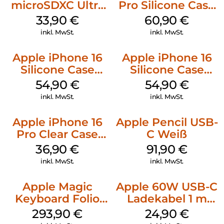
microSDXC Ultra
Pro Silicone Case
128 GB + Adapter
MagSafe Stone
33,90
€
60,90
€
Mobile
Gray
inkl. MwSt.
inkl. MwSt.
Apple iPhone 16
Apple iPhone 16
Silicone Case
Silicone Case
MagSafe Lake
MagSafe Black
54,90
€
54,90
€
Green
inkl. MwSt.
inkl. MwSt.
Apple iPhone 16
Apple Pencil USB-
Pro Clear Case
C Weiß
MagSafe
36,90
€
91,90
€
Transparent
inkl. MwSt.
inkl. MwSt.
Apple Magic
Apple 60W USB-C
Keyboard Folio
Ladekabel 1 m
iPad 10.9″ (10.Gen.)
Weiß
293,90
€
24,90
€
Weiß