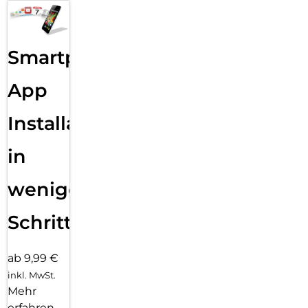
Smartphone
App
Installation
in
wenigen
Schritten
ab 9,99 €
inkl. MwSt.
Mehr
erfahren