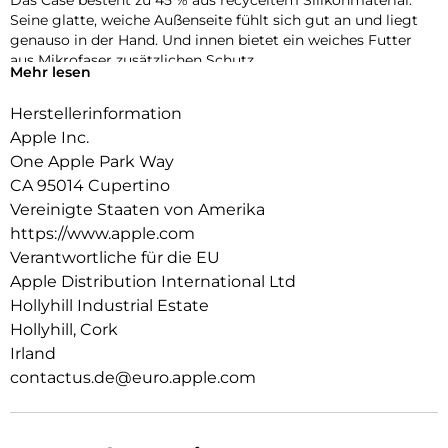
Das Case besteht zu 45 % aus recyceltem Silikon­material.
Seine glatte, weiche Außenseite fühlt sich gut an und liegt
genauso in der Hand. Und innen bietet ein weiches Futter
aus Mikrofaser zusätzlichen Schutz.
Mehr lesen
Dieses Case funktioniert nahtlos mit der Kamera­steuerung.
Herstellerinformation
Es kommt mit Saphirglas mit einer leitenden Schicht, die die
Bewegungen deines Fingers zur Kamerasteuerung
Apple Inc.
überträgt.
One Apple Park Way
CA 95014 Cupertino
Mit integrierten Magneten, die sich perfekt am iPhone 17 Pro
ausrichten, hält das Case ganz einfach und sorgt für
Vereinigte Staaten von Amerika
schnelleres kabel­loses Laden. Lass dein iPhone beim Laden
https://www.apple.com
einfach im Case und docke dein MagSafe Ladegerät an oder
Verantwortliche für die EU
leg es auf dein Qi2 25W oder Qi zertifiziertes Ladegerät.
Apple Distribution International Ltd
Wie jedes von Apple entwickelte Case durchläuft es im Laufe
Hollyhill Industrial Estate
des Design‑ und Fertigungs­prozesses Tausende von
Hollyhill, Cork
Teststunden. Deshalb sieht es nicht nur großartig aus,
Irland
sondern ist auch dafür gemacht, dein iPhone vor Kratzern
contactus.de@euro.apple.com
und bei Stürzen zu schützen.