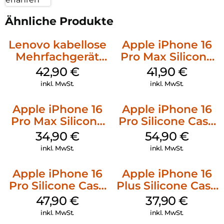
Ähnliche Produkte
Lenovo kabellose
Apple iPhone 16
Mehrfachgerät
Pro Max Silicone
Luna Grey
Case MagSafe
42,90
€
41,90
€
Ultramarine
inkl. MwSt.
inkl. MwSt.
Apple iPhone 16
Apple iPhone 16
Pro Max Silicone
Pro Silicone Case
Case MagSafe
MagSafe Black
34,90
€
54,90
€
Denim
inkl. MwSt.
inkl. MwSt.
Apple iPhone 16
Apple iPhone 16
Pro Silicone Case
Plus Silicone Case
MagSafe Denim
MagSafe Lake
47,90
€
37,90
€
Green
inkl. MwSt.
inkl. MwSt.