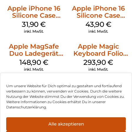
Apple iPhone 16
Apple iPhone 16
Silicone Case
Silicone Case
MagSafe Fuchsia
MagSafe Plum
31,90
€
43,90
€
inkl. MwSt.
inkl. MwSt.
Apple MagSafe
Apple Magic
Duo Ladegerät
Keyboard Folio
Weiß
iPad 10.9″ (10.Gen.)
148,90
€
293,90
€
Weiß
inkl. MwSt.
inkl. MwSt.
Um unsere Website für Dich optimal zu gestalten und fortlaufend
verbessern zu können, verwenden wir Cookies. Durch die weitere
Nutzung der Website stimmst Du der Verwendung von Cookies zu.
Impressum
Weitere Informationen zu Cookies erhältst Du in unserer
Datenschutzerklärung.
AGB
Datenschutz
Alle akzeptieren