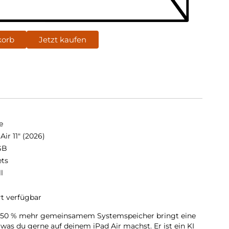
korb
Jetzt kaufen
e
Air 11" (2026)
GB
ets
ll
rt verfügbar
it 50 % mehr gemeinsamem Systemspeicher bringt eine
 was du gerne auf deinem iPad Air machst. Er ist ein KI