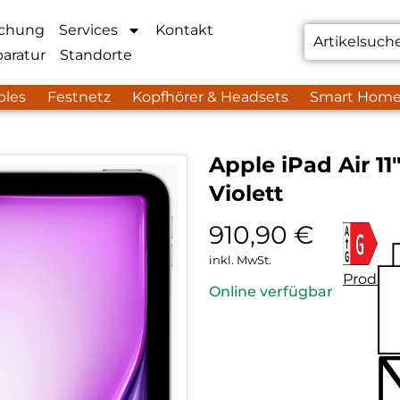
chung
Services
Kontakt
aratur
Standorte
bles
Festnetz
Kopfhörer & Headsets
Smart Hom
Apple iPad Air 11
Violett
910,90
€
inkl. MwSt.
Produkt
Online verfügbar