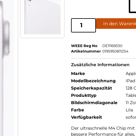
In den Waren
WEEE Reg No
DE11169330
Artikelnummer
0195950811254
Zusätzliche Informationen
Marke
Appl
Modellbezeichnung
iPad 
Speicherkapazität
128 
Produkttyp
Tabl
Bildschirmdiagonale
11 Zo
Farbe
Lila
Verfügbarkeit
sofo
Der ultraschnelle M4 Chip m
bessere Performance für alles,