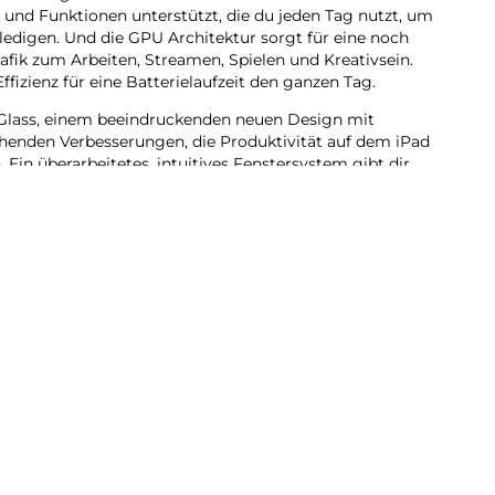
es und Funktionen unterstützt, die du jeden Tag nutzt, um
ledigen. Und die GPU Architektur sorgt für eine noch
Grafik zum Arbeiten, Streamen, Spielen und Kreativsein.
ffizienz für eine Batterielaufzeit den ganzen Tag.
Glass, einem beeindruckenden neuen Design mit
henden Verbesserungen, die Produktivität auf dem iPad
. Ein überarbeitetes, intuitives Fenstersystem gibt dir
lität als je zuvor. Du kannst Pro Apps nutzen,
und kreative Projekte jeder Größe erledigen – ganz
ntelligence entwickelt, deinem ganz persönlichen KI
ch auszudrücken und Dinge mühelos zu erledigen.
bt dir die Sicherheit, dass niemand auf deine Daten
ple.
du dich auf beeindruckende Art visuell ausdrücken.
dkreation grobe Skizzen in passende Bilder. Oder
 ganz neue Bilder, basierend auf deinen
ogar Personen aus deiner Fotomediathek.
u die richtigen Worte zu finden und deine Kommunikation