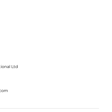
tional Ltd
.com