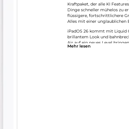
Kraftpaket, der alle KI Featur
Dinge schneller mühelos zu er
flüssigere, fortschrittlichere 
Alles mit einer unglaublichen E
iPadOS 26 kommt mit Liquid 
brillantem Look und bahnbrec
Air auf ein neues Level bringen
Mehr lesen
mehr Möglichkeiten und Flexibi
anspruchsvolle Games spielen 
natürlich per Touch.
Das iPad Air wurde für Apple I
System. Es hilft dir dabei, di
Revolutionärer Datenschutz gi
zugreifen kann − auch nicht Ap
Mit Apple Intelligence kannst 
Verwandle mit dem Feature Bil
erstelle mit Image Playground
Beschreibungen, Ideen oder s
Schreibtools helfen dir, gena