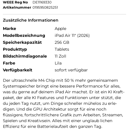
WEEE Reg No
DE11169330
Artikelnummer
0195950825251
Zusätzliche Informationen
Marke
Apple
Modellbezeichnung
iPad Air 11" (2026)
Speicherkapazität
256 GB
Produkttyp
Tablets
Bildschirmdiagonale
11 Zoll
Farbe
Lila
Verfügbarkeit
sofort verfügbar
Der ultra­schnelle M4 Chip mit 50 % mehr gemein­samem
Systemspeicher bringt eine bessere Per­for­mance für alles,
was du gerne auf deinem iPad Air machst. Er ist ein KI Kraft­
paket, der alle KI Features und Funk­tionen unter stützt, die
du jeden Tag nutzt, um Dinge schneller mühelos zu erle­
digen. Und die GPU Archi­tektur sorgt für eine noch
flüssigere, fort­schritt­lichere Grafik zum Arbeiten, Streamen,
Spielen und Kreativ­sein. Alles mit einer unglaub lichen
Effizienz für eine Batterie­laufzeit den ganzen Tag.