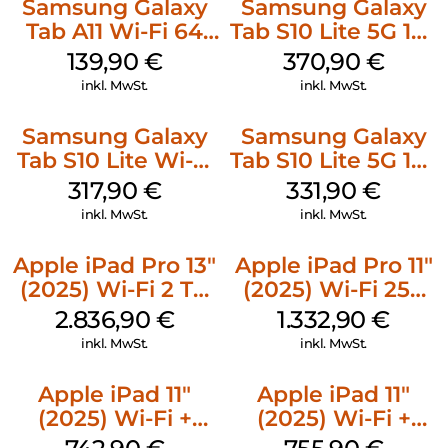
Samsung Galaxy
Samsung Galaxy
Tab A11 Wi-Fi 64
Tab S10 Lite 5G 128
GB Silver
GB Silver
139,90
€
370,90
€
inkl. MwSt.
inkl. MwSt.
Samsung Galaxy
Samsung Galaxy
Tab S10 Lite Wi-Fi
Tab S10 Lite 5G 128
128 GB Gray
GB Gray
317,90
€
331,90
€
inkl. MwSt.
inkl. MwSt.
Apple iPad Pro 13″
Apple iPad Pro 11″
(2025) Wi-Fi 2 TB
(2025) Wi-Fi 256
Standardglas
GB Standardglas
2.836,90
€
1.332,90
€
Space Schwarz
Silber
inkl. MwSt.
inkl. MwSt.
Apple iPad 11″
Apple iPad 11″
(2025) Wi-Fi +
(2025) Wi-Fi +
Cellular 128 GB
Cellular 256 GB