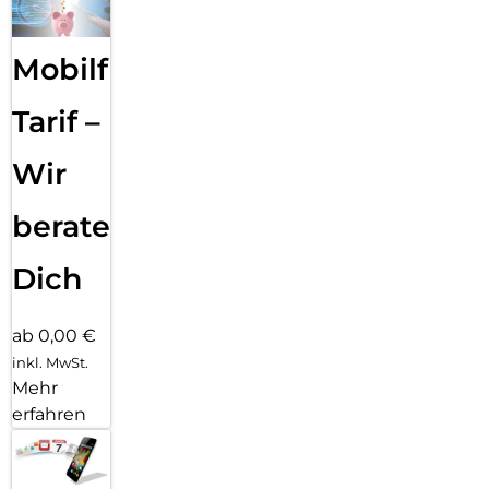
men­fassen, deine Texte Korrektur lesen oder in unterschied­
liche Versio­nen um­schreiben, bis der Ton perfekt passt.
Mit dem Bereinigen Tool in der Fotos App ent­fernst du
Mobilfunk
einfach das, was dich in deinen Fotos stört. Apple
Intelligence identi­fiziert Hinter­grund­objekte, die du mit
einem Finger­tipp löschen kannst. Für eine perfekte Auf­
Tarif –
nahme, ohne das eigent­liche Motiv zu ver­än­dern.
Wir
beraten
Dich
ab 0,00 €
inkl. MwSt.
Mehr
erfahren