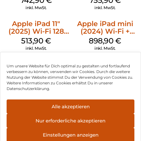
742,90
€
755,90
€
Silber
Pink
inkl. MwSt.
inkl. MwSt.
Apple iPad 11″
Apple iPad mini
(2025) Wi-Fi 128
(2024) Wi-Fi +
GB Silber
Cellular 256 GB
513,90
€
898,90
€
Space Grau
inkl. MwSt.
inkl. MwSt.
Um unsere Website für Dich optimal zu gestalten und fortlaufend
verbessern zu können, verwenden wir Cookies. Durch die weitere
Nutzung der Website stimmst Du der Verwendung von Cookies zu.
Impressum
Weitere Informationen zu Cookies erhältst Du in unserer
Datenschutzerklärung.
AGB
Datenschutz
Alle akzeptieren
Vertrag widerrufen
Nur erforderliche akzeptieren
Hinweis zur Batterieentsorgung
Einstellungen anzeigen
Newsletter