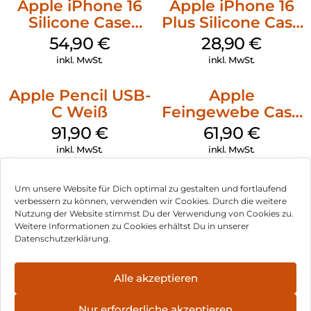
Apple iPhone 16
Apple iPhone 16
Silicone Case
Plus Silicone Case
MagSafe Black
MagSafe Black
54,90
€
28,90
€
inkl. MwSt.
inkl. MwSt.
Apple Pencil USB-
Apple
C Weiß
Feingewebe Case
iPhone 15 Pro
91,90
€
61,90
€
MagSafe Schwarz
inkl. MwSt.
inkl. MwSt.
Um unsere Website für Dich optimal zu gestalten und fortlaufend
verbessern zu können, verwenden wir Cookies. Durch die weitere
Nutzung der Website stimmst Du der Verwendung von Cookies zu.
Impressum
Weitere Informationen zu Cookies erhältst Du in unserer
Datenschutzerklärung.
AGB
Datenschutz
Alle akzeptieren
Vertrag widerrufen
Nur erforderliche akzeptieren