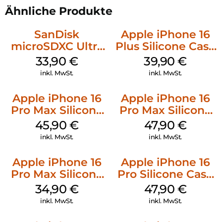
Ähnliche Produkte
SanDisk
Apple iPhone 16
microSDXC Ultra
Plus Silicone Case
128 GB + Adapter
MagSafe Plum
33,90
€
39,90
€
Mobile
inkl. MwSt.
inkl. MwSt.
Apple iPhone 16
Apple iPhone 16
Pro Max Silicone
Pro Max Silicone
Case MagSafe
Case MagSafe
45,90
€
47,90
€
Ultramarine
Black
inkl. MwSt.
inkl. MwSt.
Apple iPhone 16
Apple iPhone 16
Pro Max Silicone
Pro Silicone Case
Case MagSafe
MagSafe Denim
34,90
€
47,90
€
Denim
inkl. MwSt.
inkl. MwSt.