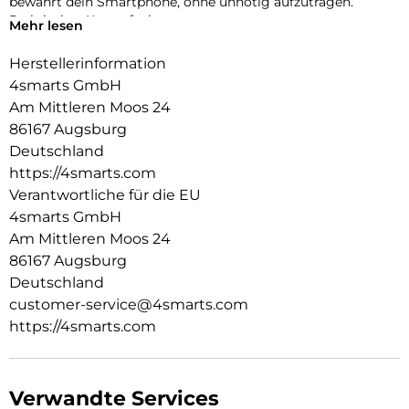
bewahrt dein Smartphone, ohne unnötig aufzutragen.
Praktisches Kartenfach
Mehr lesen
Wichtige Karten immer dabei: Das integrierte Fach bietet
Platz für Kredit- oder Bankkarten und unterstützt einen
Herstellerinformation
minimalistischen Alltag ohne zusätzliche Geldbörse.
4smarts GmbH
Passgenau & durchdacht
Am Mittleren Moos 24
Präzise Aussparungen gewährleisten uneingeschränkten
86167 Augsburg
Zugriff auf Kamera, Anschlüsse und Tasten. Die exakte
Passform sorgt für komfortable Bedienung und ein sauberes
Deutschland
Erscheinungsbild.
https://4smarts.com
Verantwortliche für die EU
4smarts GmbH
Am Mittleren Moos 24
86167 Augsburg
Deutschland
customer-service@4smarts.com
https://4smarts.com
Verwandte Services