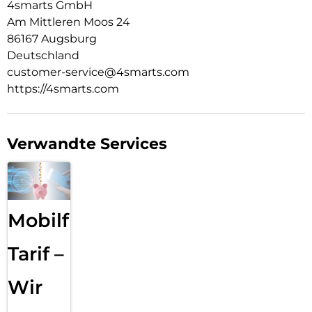
Kurzschluss und Überhitzung.
4smarts GmbH
Am Mittleren Moos 24
LED:
86167 Augsburg
Dank der dezenten Beleuchtung des Kfz-Ladegerätes Rapid+
Deutschland
27W mit Quick Charge sind die Ladeschnittstellen auch im
customer-service@4smarts.com
Dunkeln gut zu finden.
https://4smarts.com
SMART:
Der eingebaute Smart-Chip wählt je nach Gerät automatisch
den passenden Lade-Standard aus und sorgt somit für eine
Verwandte Services
optimale Ladegeschwindigkeit. Intelligente Lade-
Abschaltung schont den Stromverbrauch und verlängert die
Akku-Lebensdauer deines Gerätes.
FESTER HALT:
Mobilfunk
Die gefederten Kontakte an den Seiten sorgen für einen
optimalen Halt des Kfz-Ladegerätes Rapid+ 27 W auch bei
Tarif –
Fahrten auf unebenen Straßen.
Wir