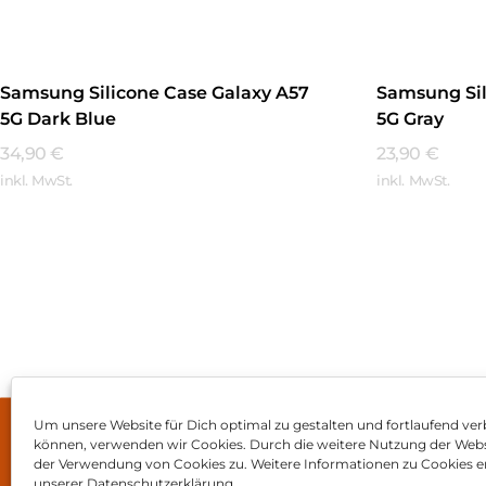
Samsung Silicone Case Galaxy A57
Samsung Sil
5G Dark Blue
5G Gray
34,90
€
23,90
€
inkl. MwSt.
inkl. MwSt.
Mehr Erfahren
Mehr Erfa
Um unsere Website für Dich optimal zu gestalten und fortlaufend ver
können, verwenden wir Cookies. Durch die weitere Nutzung der Web
Impressum
AGB
Dat
der Verwendung von Cookies zu. Weitere Informationen zu Cookies er
unserer Datenschutzerklärung.