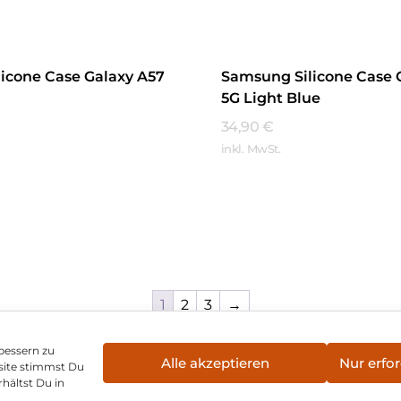
icone Case Galaxy A57
Samsung Silicone Case 
5G Light Blue
34,90
€
inkl. MwSt.
hren
Mehr Erfahren
1
2
3
→
bessern zu
Alle akzeptieren
Nur erfor
site stimmst Du
enschutz
Vertrag widerrufen
Hinweis zur Batte
hältst Du in