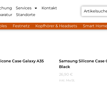
chung
Services
Kontakt
aratur
Standorte
bles
Festnetz
Kopfhörer & Headsets
Smart Hom
icone Case Galaxy A35
Samsung Silicone Case 
Black
26,90
€
inkl. MwSt.
hren
Mehr Erfahren