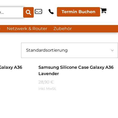
Termin Buchen
e
Netzwerk & Router
Zubehör
Galaxy A36
Samsung Silicone Case Galaxy A36
Lavender
28,90
€
inkl. MwSt.
Mehr Erfahren