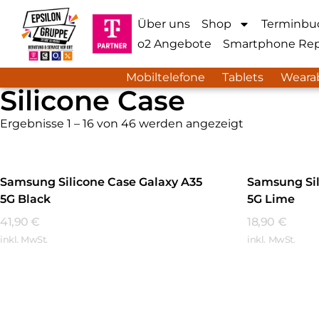
Über uns
Shop
Terminbu
o2 Angebote
Smartphone Rep
Mobiltelefone
Tablets
Weara
Silicone Case
Ergebnisse 1 – 16 von 46 werden angezeigt
Samsung Silicone Case Galaxy A35
Samsung Sil
5G Black
5G Lime
41,90
€
18,90
€
inkl. MwSt.
inkl. MwSt.
Mehr Erfahren
Mehr Erfa