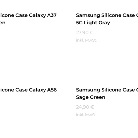
icone Case Galaxy A37
Samsung Silicone Case 
een
5G Light Gray
27,90
€
inkl. MwSt.
hren
Mehr Erfahren
icone Case Galaxy A56
Samsung Silicone Case 
Sage Green
24,90
€
inkl. MwSt.
hren
Mehr Erfahren