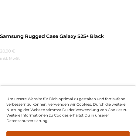
Mehr Erfahren
Samsung Rugged Case Galaxy S25+ Black
20,90
€
inkl. MwSt.
Mehr Erfahren
Um unsere Website für Dich optimal zu gestalten und fortlaufend
verbessern zu können, verwenden wir Cookies. Durch die weitere
Nutzung der Website stimmst Du der Verwendung von Cookies zu.
Impressum
Weitere Informationen zu Cookies erhältst Du in unserer
Datenschutzerklärung.
AGB