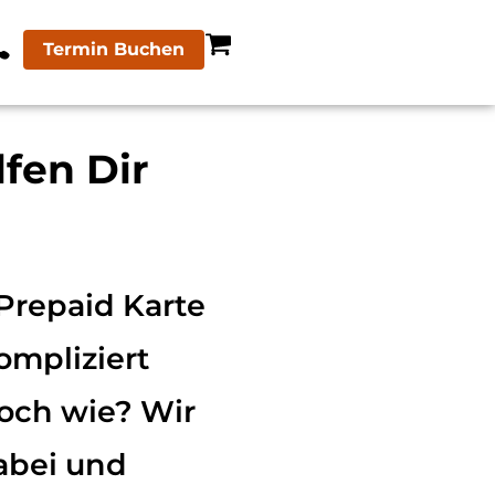
Termin Buchen
fen Dir
Prepaid Karte
ompliziert
och wie? Wir
abei und