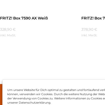
FRITZ! Box 7590 AX Weiß
FRITZ! Box 
328,90
€
378,90
€
inkl. MwSt.
inkl. MwSt.
Mehr Erfahren
Mehr Erfa
Um unsere Website für Dich optimal zu gestalten und fortlaufend ver
können, verwenden wir Cookies. Durch die weitere Nutzung der Web
Impressum
AGB
Dat
der Verwendung von Cookies zu. Weitere Informationen zu Cookies er
unserer Datenschutzerklärung.