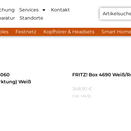
chung
Services
Kontakt
aratur
Standorte
bles
Festnetz
Kopfhörer & Headsets
Smart Hom
4060
FRITZ! Box 4690 Weiß/R
rktung) Weiß
348,90
€
inkl. MwSt.
Mehr Erfahren
hren