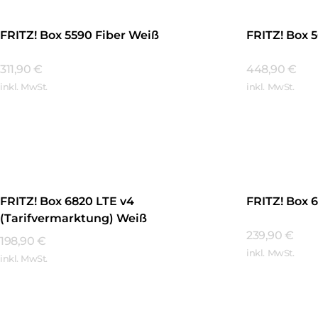
FRITZ! Box 5590 Fiber Weiß
FRITZ! Box 
311,90
€
448,90
€
inkl. MwSt.
inkl. MwSt.
Mehr Erfahren
Mehr Erfa
FRITZ! Box 6820 LTE v4
FRITZ! Box 
(Tarifvermarktung) Weiß
239,90
€
198,90
€
inkl. MwSt.
inkl. MwSt.
Mehr Erfa
Mehr Erfahren