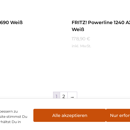
7690 Weiß
FRITZ! Powerline 1240 
Weiß
178,90
€
inkl. MwSt.
hren
Mehr Erfahren
1
2
→
bessern zu
Alle akzeptieren
Nur erfor
site stimmst Du
enschutz
Vertrag widerrufen
Hinweis zur Batte
hältst Du in