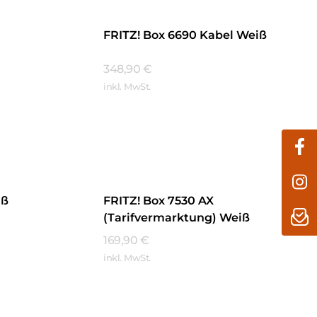
FRITZ! Box 6690 Kabel Weiß
348,90
€
inkl. MwSt.
Mehr Erfahren
iß
FRITZ! Box 7530 AX
(Tarifvermarktung) Weiß
169,90
€
inkl. MwSt.
Mehr Erfahren