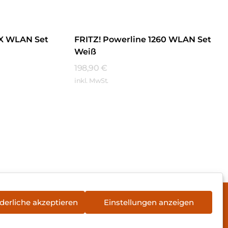
AX WLAN Set
FRITZ! Powerline 1260 WLAN Set
Weiß
198,90
€
inkl. MwSt.
Mehr Erfahren
derliche akzeptieren
Einstellungen anzeigen
rieentsorgung
Newsletter