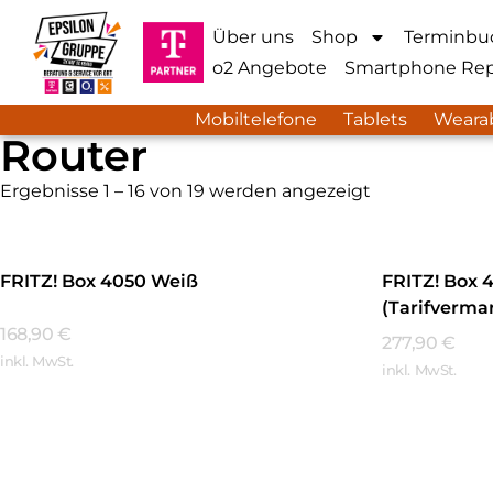
Über uns
Shop
Terminbu
o2 Angebote
Smartphone Rep
Mobiltelefone
Tablets
Weara
Router
Ergebnisse 1 – 16 von 19 werden angezeigt
FRITZ! Box 4050 Weiß
FRITZ! Box 
(Tarifverma
168,90
€
277,90
€
inkl. MwSt.
inkl. MwSt.
Mehr Erfahren
Mehr Erfa