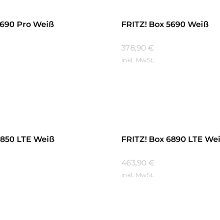
5690 Pro Weiß
FRITZ! Box 5690 Weiß
378,90
€
inkl. MwSt.
hren
Mehr Erfahren
6850 LTE Weiß
FRITZ! Box 6890 LTE We
463,90
€
inkl. MwSt.
hren
Mehr Erfahren