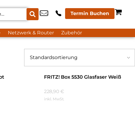
Termin Buchen
e
Netzwerk & Router
Zubehör
ot
FRITZ! Box 5530 Glasfaser Weiß
228,90
€
inkl. MwSt.
Mehr Erfahren