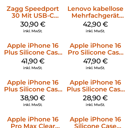
Zagg Speedport
Lenovo kabellose
30 Mit USB-C
Mehrfachgerät
Kabel Weiß
Luna Grey
30,90
€
42,90
€
inkl. MwSt.
inkl. MwSt.
Apple iPhone 16
Apple iPhone 16
Plus Silicone Case
Pro Silicone Case
MagSafe Stone
MagSafe Denim
41,90
€
47,90
€
Gray
inkl. MwSt.
inkl. MwSt.
Apple iPhone 16
Apple iPhone 16
Plus Silicone Case
Plus Silicone Case
MagSafe Denim
MagSafe Black
38,90
€
28,90
€
inkl. MwSt.
inkl. MwSt.
Apple iPhone 16
Apple iPhone 16
Pro Max Clear
Silicone Case