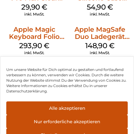
Case MagSafe
MagSafe Black
29,90
€
54,90
€
Transparent
inkl. MwSt.
inkl. MwSt.
Apple Magic
Apple MagSafe
Keyboard Folio
Duo Ladegerät
iPad 10.9″ (10.Gen.)
Weiß
293,90
€
148,90
€
Weiß
inkl. MwSt.
inkl. MwSt.
Um unsere Website für Dich optimal zu gestalten und fortlaufend
verbessern zu können, verwenden wir Cookies. Durch die weitere
Nutzung der Website stimmst Du der Verwendung von Cookies zu.
Impressum
Weitere Informationen zu Cookies erhältst Du in unserer
Datenschutzerklärung.
AGB
Datenschutz
Alle akzeptieren
Vertrag widerrufen
Nur erforderliche akzeptieren
Hinweis zur Batterieentsorgung