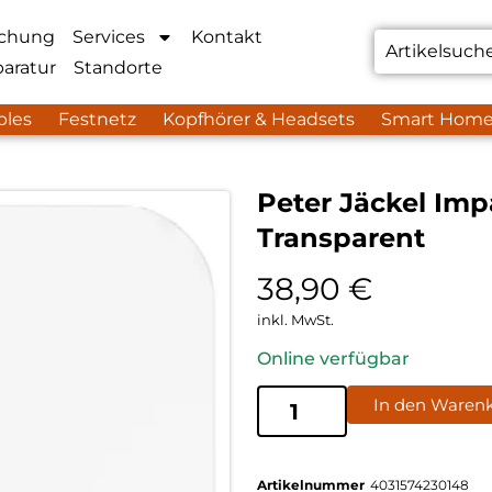
chung
Services
Kontakt
aratur
Standorte
bles
Festnetz
Kopfhörer & Headsets
Smart Hom
Peter Jäckel Imp
Transparent
38,90
€
inkl. MwSt.
Online verfügbar
In den Waren
Artikelnummer
4031574230148