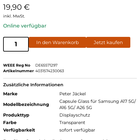
19,90
€
inkl. MwSt.
Online verfügbar
In den Warenkorb
Jetzt kaufen
WEEE Reg No
DE65571297
Artikelnummer
4031574230063
Zusätzliche Informationen
Marke
Peter Jäckel
Capsule Glass für Samsung A17 5G/
Modellbezeichnung
A16 5G/ A26 5G
Produkttyp
Displayschutz
Farbe
Transparent
Verfügbarkeit
sofort verfügbar