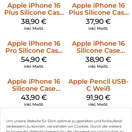
Apple iPhone 16
Apple iPhone 16
Plus Silicone Case
Plus Silicone Case
MagSafe Denim
MagSafe Lake
38,90
€
37,90
€
Green
inkl. MwSt.
inkl. MwSt.
Apple iPhone 16
Apple iPhone 16
Pro Silicone Case
Silicone Case
MagSafe Black
MagSafe
54,90
€
38,90
€
Ultramarine
inkl. MwSt.
inkl. MwSt.
Apple iPhone 16
Apple Pencil USB-
Silicone Case
C Weiß
MagSafe Plum
43,90
€
91,90
€
inkl. MwSt.
inkl. MwSt.
Um unsere Website für Dich optimal zu gestalten und fortlaufend
verbessern zu können, verwenden wir Cookies. Durch die weitere
Nutzung der Website stimmst Du der Verwendung von Cookies zu.