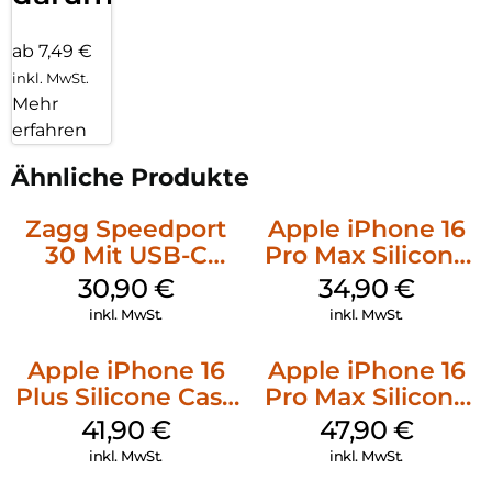
ab 7,49 €
inkl. MwSt.
Mehr
erfahren
Ähnliche Produkte
Zagg Speedport
Apple iPhone 16
30 Mit USB-C
Pro Max Silicone
Kabel Weiß
Case MagSafe
30,90
€
34,90
€
Denim
inkl. MwSt.
inkl. MwSt.
Apple iPhone 16
Apple iPhone 16
Plus Silicone Case
Pro Max Silicone
MagSafe Stone
Case MagSafe
41,90
€
47,90
€
Gray
Black
inkl. MwSt.
inkl. MwSt.