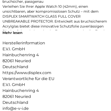
bruchsicher, passgenau
Verleihen Sie Ihrer Apple Watch 10 (42mm), einen
unsichtbaren, aber kompromisslosen Schutz – mit dem
DISPLEX SMARTWATCH GLASS FULL COVER
UNBREAKABLE PROTECTOR. Entwickelt aus bruchsicherem
Acrylglas bietet diese innovative Schutzfolie zuverlässigen
Display-Schutz bei maximaler Transparenz und voller Touch-
Mehr lesen
Funktionalität.
Dank des vollflächig haftenden Edge-to-Edge-Designs mit
Herstellerinformation
3D-Kontur deckt die Folie das Display präzise bis zum Rand
E.V.I. GmbH
ab – perfekt für sportliche Einsätze, den Alltag oder den
Hainbuchenring 4
stilbewussten Nutzer. Eine High-Tech-Anti-Fingerprint-
82061 Neuried
Beschichtung schützt vor störenden Flecken und sorgt für
dauerhaft brillante Optik.
Deutschland
Die beiliegende Eco-Montagehilfe aus recyceltem PET (rPET)
https://www.displex.com
macht die Anbringung zum Kinderspiel: einfach, sicher,
Verantwortliche für die EU
blasenfrei – ohne Werkzeug oder Klebstoffreste.
E.V.I. GmbH
Produktvorteile im Überblick:
Hainbuchenring 4
Unzerbrechliches, stoßdämpfendes Acrylglas
3D Edge-to-Edge Kontur für nahtlose Abdeckung
82061 Neuried
Ultradünn – volle Touch-, Wisch- und Buttonfunktion
Deutschland
High-Tech-Anti-Fingerprint-Beschichtung für klare Sicht
info@e-v-i.de
Nachhaltiger Eco-Applikator (rPET) für einfache Montage