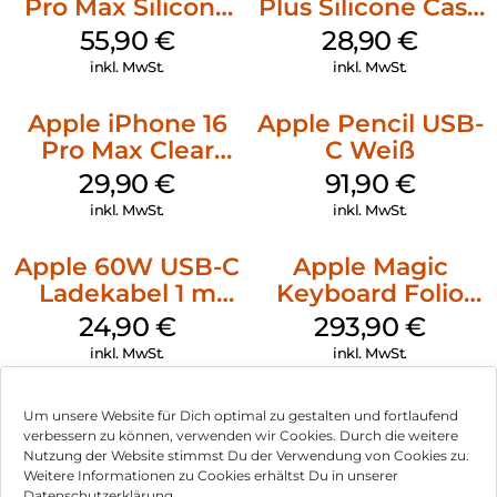
Pro Max Silicone
Plus Silicone Case
Case MagSafe
MagSafe Black
55,90
€
28,90
€
Stone Gray
inkl. MwSt.
inkl. MwSt.
Apple iPhone 16
Apple Pencil USB-
Pro Max Clear
C Weiß
Case MagSafe
29,90
€
91,90
€
Transparent
inkl. MwSt.
inkl. MwSt.
Apple 60W USB-C
Apple Magic
Ladekabel 1 m
Keyboard Folio
Weiß
iPad 10.9″ (10.Gen.)
24,90
€
293,90
€
Weiß
inkl. MwSt.
inkl. MwSt.
Um unsere Website für Dich optimal zu gestalten und fortlaufend
verbessern zu können, verwenden wir Cookies. Durch die weitere
Nutzung der Website stimmst Du der Verwendung von Cookies zu.
Impressum
Weitere Informationen zu Cookies erhältst Du in unserer
Datenschutzerklärung.