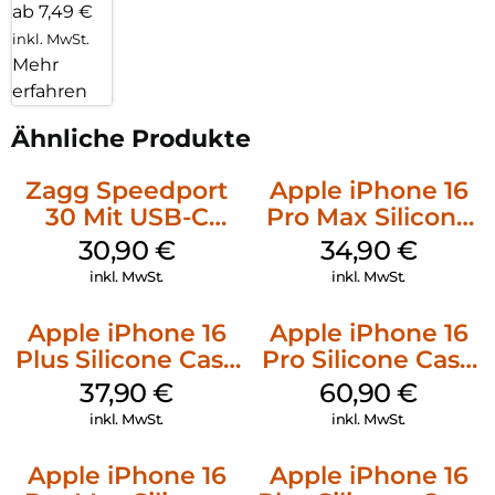
ab 7,49 €
inkl. MwSt.
Mehr
erfahren
Ähnliche Produkte
Zagg Speedport
Apple iPhone 16
30 Mit USB-C
Pro Max Silicone
Kabel Weiß
Case MagSafe
30,90
€
34,90
€
Denim
inkl. MwSt.
inkl. MwSt.
Apple iPhone 16
Apple iPhone 16
Plus Silicone Case
Pro Silicone Case
MagSafe Lake
MagSafe Stone
37,90
€
60,90
€
Green
Gray
inkl. MwSt.
inkl. MwSt.
Apple iPhone 16
Apple iPhone 16