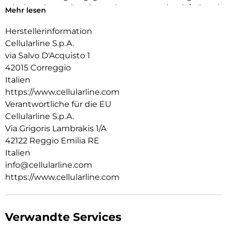
mit einem innovativen Anwendungssystem, das einfach und
Mehr lesen
schnell zu handhaben ist, garantiert es eine perfekte Haftung
ohne Blasen oder Mängel.
Herstellerinformation
Cellularline S.p.A.
via Salvo D'Acquisto 1
42015 Correggio
Italien
https://www.cellularline.com
Verantwortliche für die EU
Cellularline S.p.A.
Via Grigoris Lambrakis 1/A
42122 Reggio Emilia RE
Italien
info@cellularline.com
https://www.cellularline.com
Verwandte Services