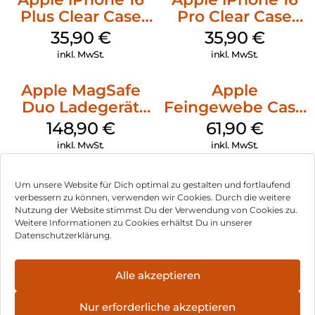
Plus Clear Case
Pro Clear Case
MagSafe
MagSafe
35,90
€
35,90
€
Transparent
Transparent
inkl. MwSt.
inkl. MwSt.
Apple MagSafe
Apple
Duo Ladegerät
Feingewebe Case
Weiß
iPhone 15 Pro
148,90
€
61,90
€
MagSafe Schwarz
inkl. MwSt.
inkl. MwSt.
Um unsere Website für Dich optimal zu gestalten und fortlaufend
verbessern zu können, verwenden wir Cookies. Durch die weitere
Nutzung der Website stimmst Du der Verwendung von Cookies zu.
Impressum
Weitere Informationen zu Cookies erhältst Du in unserer
Datenschutzerklärung.
AGB
Datenschutz
Alle akzeptieren
Vertrag widerrufen
Nur erforderliche akzeptieren