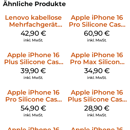
Ähnliche Produkte
Lenovo kabellose
Apple iPhone 16
Mehrfachgerät
Pro Silicone Case
Luna Grey
MagSafe Stone
42,90
€
60,90
€
Gray
inkl. MwSt.
inkl. MwSt.
Apple iPhone 16
Apple iPhone 16
Plus Silicone Case
Pro Max Silicone
MagSafe Plum
Case MagSafe
39,90
€
34,90
€
Denim
inkl. MwSt.
inkl. MwSt.
Apple iPhone 16
Apple iPhone 16
Pro Silicone Case
Plus Silicone Case
MagSafe Black
MagSafe Black
54,90
€
28,90
€
inkl. MwSt.
inkl. MwSt.
Apple iPhone 16
Apple iPhone 16