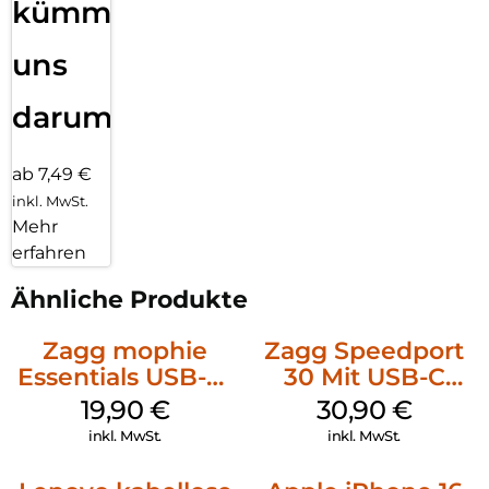
kümmern
uns
darum!
ab 7,49 €
inkl. MwSt.
Mehr
erfahren
Ähnliche Produkte
Zagg mophie
Zagg Speedport
Essentials USB-C-
30 Mit USB-C
20W Charger PD
Kabel Weiß
19,90
€
30,90
€
Weiß
inkl. MwSt.
inkl. MwSt.