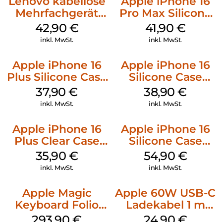
Lenovo kabellose
Apple iPhone 16
Mehrfachgerät
Pro Max Silicone
Luna Grey
Case MagSafe
42,90
€
41,90
€
Ultramarine
inkl. MwSt.
inkl. MwSt.
Apple iPhone 16
Apple iPhone 16
Plus Silicone Case
Silicone Case
MagSafe Lake
MagSafe
37,90
€
38,90
€
Green
Ultramarine
inkl. MwSt.
inkl. MwSt.
Apple iPhone 16
Apple iPhone 16
Plus Clear Case
Silicone Case
MagSafe
MagSafe Lake
35,90
€
54,90
€
Transparent
Green
inkl. MwSt.
inkl. MwSt.
Apple Magic
Apple 60W USB-C
Keyboard Folio
Ladekabel 1 m
iPad 10.9″ (10.Gen.)
Weiß
293,90
€
24,90
€