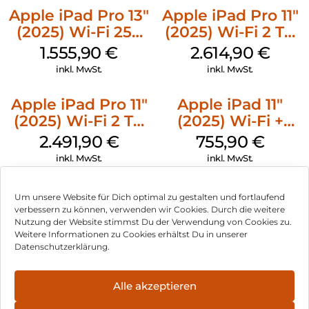
Apple iPad Pro 13″
Apple iPad Pro 11″
(2025) Wi-Fi 256
(2025) Wi-Fi 2 TB
GB Standardglas
Nanotexturglas
1.555,90
€
2.614,90
€
Space Schwarz
Space Schwarz
inkl. MwSt.
inkl. MwSt.
Apple iPad Pro 11″
Apple iPad 11″
(2025) Wi-Fi 2 TB
(2025) Wi-Fi +
Standardglas
Cellular 256 GB
2.491,90
€
755,90
€
Space Schwarz
Pink
inkl. MwSt.
inkl. MwSt.
Um unsere Website für Dich optimal zu gestalten und fortlaufend
verbessern zu können, verwenden wir Cookies. Durch die weitere
Nutzung der Website stimmst Du der Verwendung von Cookies zu.
Impressum
Weitere Informationen zu Cookies erhältst Du in unserer
Datenschutzerklärung.
AGB
Datenschutz
Alle akzeptieren