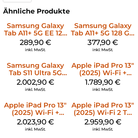
Ähnliche Produkte
Samsung Galaxy
Samsung Galaxy
Tab A11+ 5G EE 128
Tab A11+ 5G 128 GB
GB Gray
Gray
289,90
€
377,90
€
inkl. MwSt.
inkl. MwSt.
Samsung Galaxy
Apple iPad Pro 13″
Tab S11 Ultra 5G
(2025) Wi-Fi +
512 GB Gray
Cellular 256 GB
2.002,90
€
1.789,90
€
Standardglas
inkl. MwSt.
inkl. MwSt.
Space Schwarz
Apple iPad Pro 13″
Apple iPad Pro 13″
(2025) Wi-Fi +
(2025) Wi-Fi 2 TB
Cellular 512 GB
Nanotexturglas
2.023,90
€
2.959,90
€
Standardglas
Silber
inkl. MwSt.
inkl. MwSt.
Space Schwarz