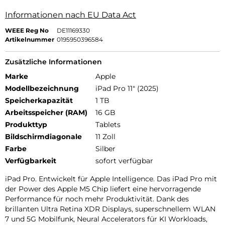
Informationen nach EU Data Act
WEEE Reg No
DE11169330
Artikelnummer
0195950396584
Zusätzliche Informationen
Marke
Apple
Modellbezeichnung
iPad Pro 11" (2025)
Speicherkapazität
1 TB
Arbeitsspeicher (RAM)
16 GB
Produkttyp
Tablets
Bildschirmdiagonale
11 Zoll
Farbe
Silber
Verfügbarkeit
sofort verfügbar
iPad Pro. Entwickelt für Apple Intelligence. Das iPad Pro mit
der Power des Apple M5 Chip liefert eine hervorragende
Performance für noch mehr Produktivität. Dank des
brillanten Ultra Retina XDR Displays, superschnellem WLAN
7 und 5G Mobilfunk, Neural Accelerators für KI Workloads,