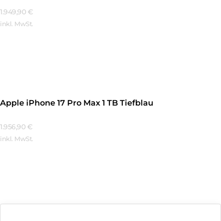
1.949,90
€
inkl. MwSt.
Mehr Erfahren
Apple iPhone 17 Pro Max 1 TB Tiefblau
1.956,90
€
inkl. MwSt.
Mehr Erfahren