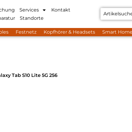
chung
Services
Kontakt
aratur
Standorte
bles
Festnetz
Kopfhörer & Headsets
Smart Hom
axy Tab S10 Lite 5G 256
hren