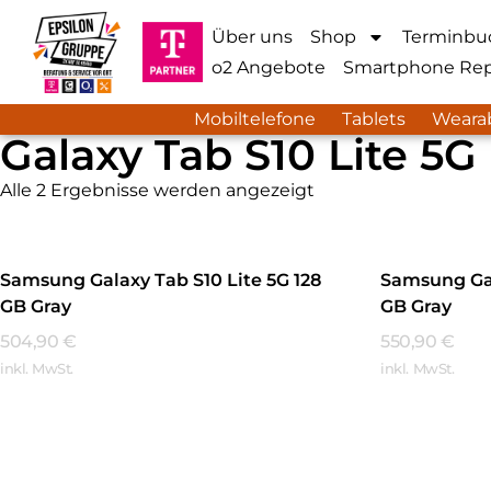
Über uns
Shop
Terminbu
o2 Angebote
Smartphone Rep
Mobiltelefone
Tablets
Weara
Galaxy Tab S10 Lite 5G
Alle 2 Ergebnisse werden angezeigt
Samsung Galaxy Tab S10 Lite 5G 128
Samsung Gal
GB Gray
GB Gray
504,90
€
550,90
€
inkl. MwSt.
inkl. MwSt.
Mehr Erfahren
Mehr Erfa