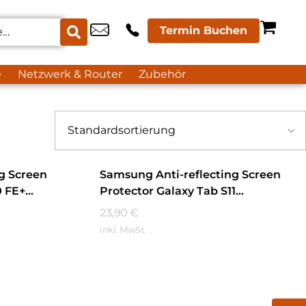
Termin Buchen
e
Netzwerk & Router
Zubehör
g Screen
Samsung Anti-reflecting Screen
0 FE+
Protector Galaxy Tab S11
Transparent
23,90
€
inkl. MwSt.
Mehr Erfahren