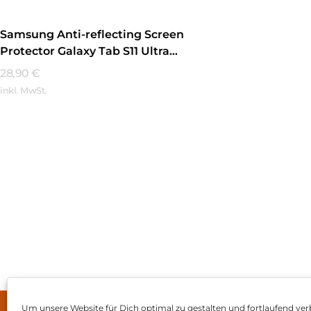
Samsung Anti-reflecting Screen
Protector Galaxy Tab S11 Ultra
Transparent
28,90
€
inkl. MwSt.
Mehr Erfahren
Um unsere Website für Dich optimal zu gestalten und fortlaufend ver