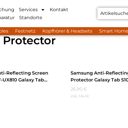
chung
Services
Kontakt
aratur
Standorte
bles
Festnetz
Kopfhörer & Headsets
Smart Hom
 Protector
i-Reflecting Screen
Samsung Anti-Reflectin
F-UX810 Galaxy Tab
Protector Galaxy Tab S1
FE+ Transparent
Transparent
26,90
€
inkl. MwSt.
hren
Mehr Erfahren