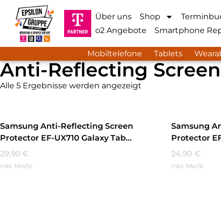
Über uns
Shop
Terminbu
o2 Angebote
Smartphone Rep
Mobiltelefone
Tablets
Weara
Anti-Reflecting Screen
Alle 5 Ergebnisse werden angezeigt
Samsung Anti-Reflecting Screen
Samsung Ant
Protector EF-UX710 Galaxy Tab
Protector E
S9/Tab S9 FE Schwarz
S9+/Tab S9 
29,90
€
24,90
€
inkl. MwSt.
inkl. MwSt.
Mehr Erfahren
Mehr Erfa