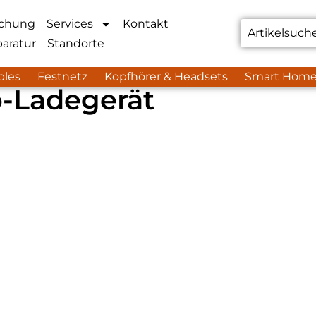
chung
Services
Kontakt
aratur
Standorte
bles
Festnetz
Kopfhörer & Headsets
Smart Hom
-Ladegerät