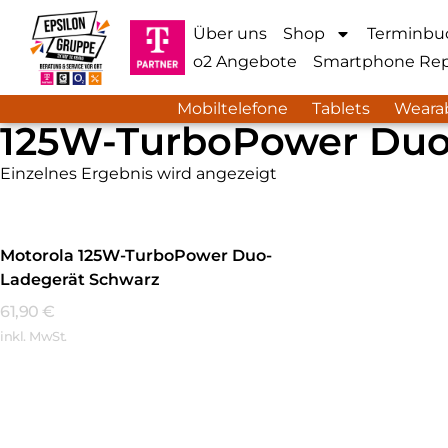
Über uns
Shop
Terminbu
o2 Angebote
Smartphone Rep
Mobiltelefone
Tablets
Weara
125W-TurboPower Duo
Einzelnes Ergebnis wird angezeigt
Motorola 125W-TurboPower Duo-
Ladegerät Schwarz
61,90
€
inkl. MwSt.
Mehr Erfahren