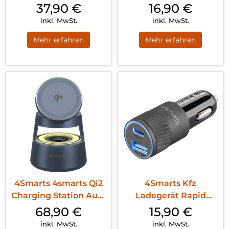
Weiß
37,90
€
16,90
€
inkl. MwSt.
inkl. MwSt.
Mehr erfahren
Mehr erfahren
4Smarts 4smarts Qi2
4Smarts Kfz
Charging Station Aura
Ladegerät Rapid
Sound Sp...
Schwarz
68,90
€
15,90
€
inkl. MwSt.
inkl. MwSt.