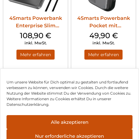
4Smarts Powerbank
4Smarts Powerbank
Enterprise Slim
Pocket mit
20000mAh 122.5W...
integriertem USB-C
108,90
€
49,90
€
Ka...
inkl. MwSt.
inkl. MwSt.
Mehr erfahren
Mehr erfahren
1
2
3
…
9
Nächste
Um unsere Website für Dich optimal zu gestalten und fortlaufend
verbessern zu können, verwenden wir Cookies. Durch die weitere
Nutzung der Website stimmst Du der Verwendung von Cookies zu.
Impressum
Weitere Informationen zu Cookies erhältst Du in unserer
Datenschutzerklärung.
AGB
Datenschutz
Alle akzeptieren
Vertrag widerrufen
Nur erforderliche akzeptieren