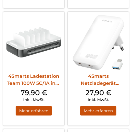
4Smarts Ladestation
4Smarts
Team 100W 5C/1A inkl.
Netzladegerät
6 Kabel...
FlatPlug Slim Dual
79,90
€
27,90
€
45W GaN 2...
inkl. MwSt.
inkl. MwSt.
Mehr erfahren
Mehr erfahren