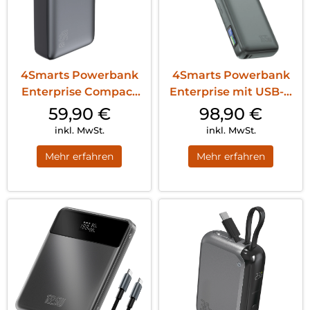
4Smarts Powerbank
4Smarts Powerbank
Enterprise Compact
Enterprise mit USB-C
20000 mAh 45W...
Kabel 20000...
59,90
€
98,90
€
inkl. MwSt.
inkl. MwSt.
Mehr erfahren
Mehr erfahren