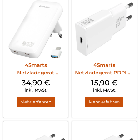
4Smarts
4Smarts
Netzladegerät
Netzladegerät PDPlug
FlatPlug Slim Dual
Slim 20W GaN 1C und
34,90
€
15,90
€
65W GaN 2...
U...
inkl. MwSt.
inkl. MwSt.
Mehr erfahren
Mehr erfahren