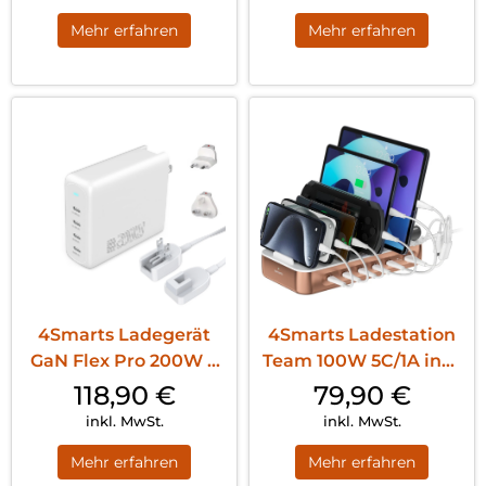
Mehr erfahren
Mehr erfahren
4Smarts Ladegerät
4Smarts Ladestation
GaN Flex Pro 200W 4
Team 100W 5C/1A inkl.
USB-C Travel...
6 Kabel...
118,90
€
79,90
€
inkl. MwSt.
inkl. MwSt.
Mehr erfahren
Mehr erfahren