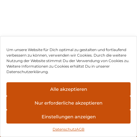
Um unsere Website für Dich optimal zu gestalten und fortlaufend
verbessern zu können, verwenden wir Cookies. Durch die weitere
Nutzung der Website stimmst Du der Verwendung von Cookies zu.
Impressum
Weitere Informationen zu Cookies erhältst Du in unserer
Datenschutzerklärung.
AGB
Datenschutz
Alle akzeptieren
Vertrag widerrufen
Nur erforderliche akzeptieren
Hinweis zur Batterieentsorgung
Einstellungen anzeigen
Newsletter
Datenschutz
AGB
©
2026
, Brodos AG – All Rights Reserved.